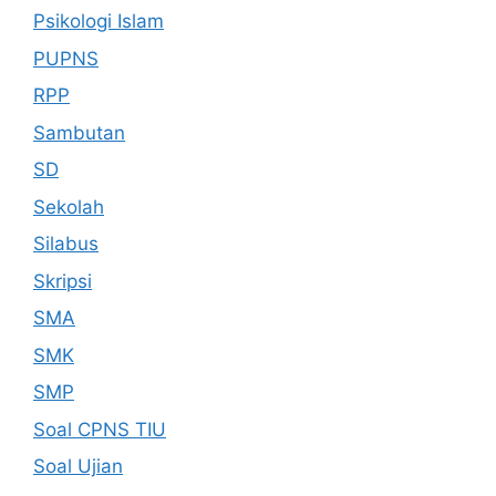
Psikologi Islam
PUPNS
RPP
Sambutan
SD
Sekolah
Silabus
Skripsi
SMA
SMK
SMP
Soal CPNS TIU
Soal Ujian