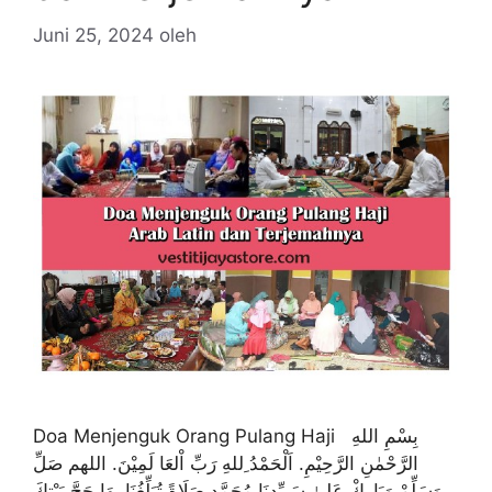
Juni 25, 2024
oleh
Doa Menjenguk Orang Pulang Haji بِسْمِ اللهِ
الرَّحْمٰنِ الرَّحِيْمِ. اَلْحَمْدُ ِللهِ رَبِّ اْلعَا لَمِيْنَ. اللهم صَلِّ
وَسَلِّمْ وَبَارِكْ عَلىٰ سَـيِّدِنَا مُحَمَّدٍ صَلَاةً تُبَلِّغُنَا بِهَا حَجَّ بَيْتِكَ