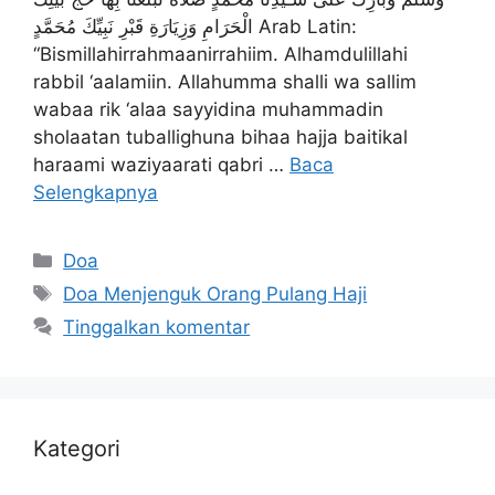
الْحَرَامِ وَزِيَارَةِ قَبْرِ نَبِيِّكَ مُحَمَّدٍ Arab Latin:
“Bismillahirrahmaanirrahiim. Alhamdulillahi
rabbil ‘aalamiin. Allahumma shalli wa sallim
wabaa rik ‘alaa sayyidina muhammadin
sholaatan tuballighuna bihaa hajja baitikal
haraami waziyaarati qabri …
Baca
Selengkapnya
Kategori
Doa
Tag
Doa Menjenguk Orang Pulang Haji
Tinggalkan komentar
Kategori