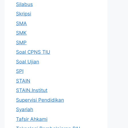
Silabus
Skripsi
SMA
SMK
SMP
Soal CPNS TIU
Soal Ujian
SPI
STAIN
STAIN.Institut
Supervisi Pendidikan
Syariah
Tafsir Ahkami