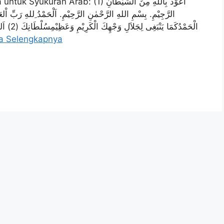
(1) اَعُوْذُ بِاللهِ مِنَ الشَّيْطَانِ
الرَّجِيْمِ. بِسْمِ اللهِ الرَّحْمٰنِ الرَّحِيْمِ. اَلْحَمْدُ ِللهِ رَبِّ اْلعَا
الْحَمْدُ.
a Selengkapnya