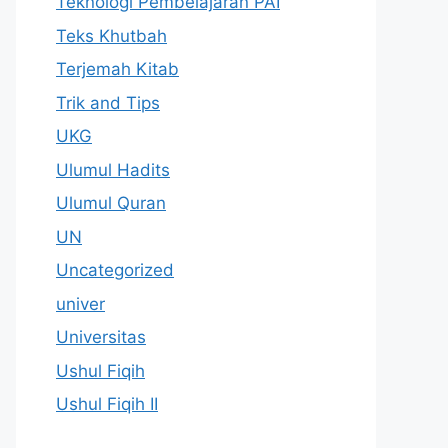
Teknologi Pembelajaran PAI
Teks Khutbah
Terjemah Kitab
Trik and Tips
UKG
Ulumul Hadits
Ulumul Quran
UN
Uncategorized
univer
Universitas
Ushul Fiqih
Ushul Fiqih II