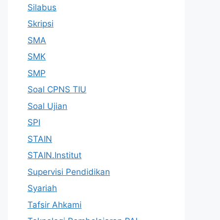
Silabus
Skripsi
SMA
SMK
SMP
Soal CPNS TIU
Soal Ujian
SPI
STAIN
STAIN.Institut
Supervisi Pendidikan
Syariah
Tafsir Ahkami