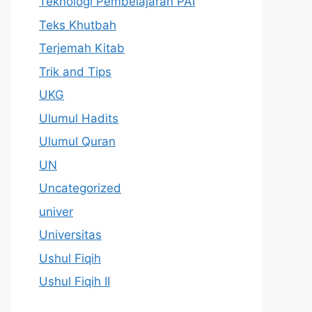
Teknologi Pembelajaran PAI
Teks Khutbah
Terjemah Kitab
Trik and Tips
UKG
Ulumul Hadits
Ulumul Quran
UN
Uncategorized
univer
Universitas
Ushul Fiqih
Ushul Fiqih II