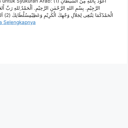
(1) اَعُوْذُ بِاللهِ مِنَ الشَّيْطَانِ
الرَّجِيْمِ. بِسْمِ اللهِ الرَّحْمٰنِ الرَّحِيْمِ. اَلْحَمْدُ ِللهِ رَبِّ اْلعَا
الْحَمْدُ.
a Selengkapnya