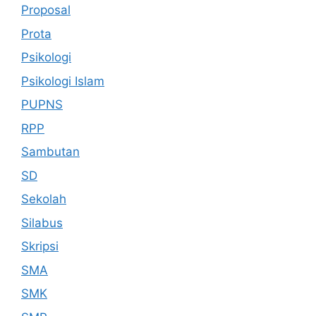
Proposal
Prota
Psikologi
Psikologi Islam
PUPNS
RPP
Sambutan
SD
Sekolah
Silabus
Skripsi
SMA
SMK