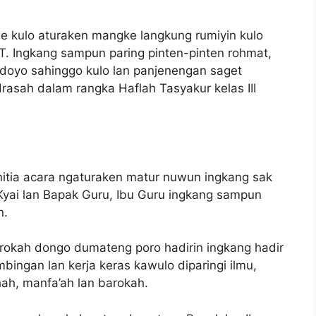
e kulo aturaken mangke langkung rumiyin kulo
T. Ingkang sampun paring pinten-pinten rohmat,
doyo sahinggo kulo lan panjenengan saget
sah dalam rangka Haflah Tasyakur kelas III
nitia acara ngaturaken matur nuwun ingkang sak
ai lan Bapak Guru, Ibu Guru ingkang sampun
n.
rokah dongo dumateng poro hadirin ingkang hadir
mbingan lan kerja keras kawulo diparingi ilmu,
ah, manfa’ah lan barokah.