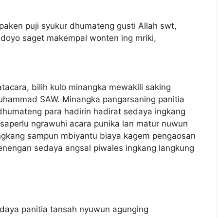
aken puji syukur dhumateng gusti Allah swt,
sedoyo saget makempal wonten ing mriki,
cara, bilih kulo minangka mewakili saking
Muhammad SAW. Minangka pangarsaning panitia
humateng para hadirin hadirat sedaya ingkang
aperlu ngrawuhi acara punika lan matur nuwun
ngkang sampun mbiyantu biaya kagem pengaosan
enengan sedaya angsal piwales ingkang langkung
sedaya panitia tansah nyuwun agunging