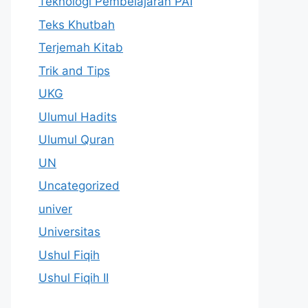
Teknologi Pembelajaran PAI
Teks Khutbah
Terjemah Kitab
Trik and Tips
UKG
Ulumul Hadits
Ulumul Quran
UN
Uncategorized
univer
Universitas
Ushul Fiqih
Ushul Fiqih II