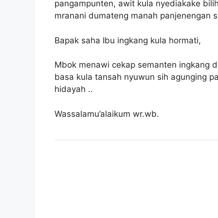
pangampunten, awit kula nyediakake bil
mranani dumateng manah panjenengan s
Bapak saha Ibu ingkang kula hormati,
Mbok menawi cekap semanten ingkang dad
basa kula tansah nyuwun sih agunging pan
hidayah ..
Wassalamu’alaikum wr.wb.