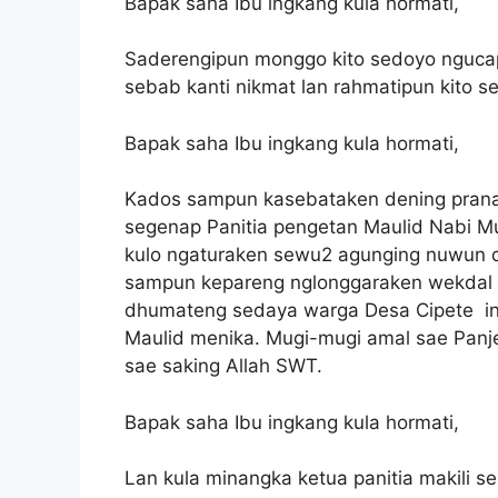
Bapak saha Ibu ingkang kula hormati,
Saderengipun monggo kito sedoyo ngucap
sebab kanti nikmat lan rahmatipun kito 
Bapak saha Ibu ingkang kula hormati,
Kados sampun kasebataken dening pranata
segenap Panitia pengetan Maulid Nabi 
kulo ngaturaken sewu2 agunging nuwun d
sampun kepareng nglonggaraken wekdal s
dhumateng sedaya warga Desa Cipete i
Maulid menika. Mugi-mugi amal sae Panj
sae saking Allah SWT.
Bapak saha Ibu ingkang kula hormati,
Lan kula minangka ketua panitia makili 