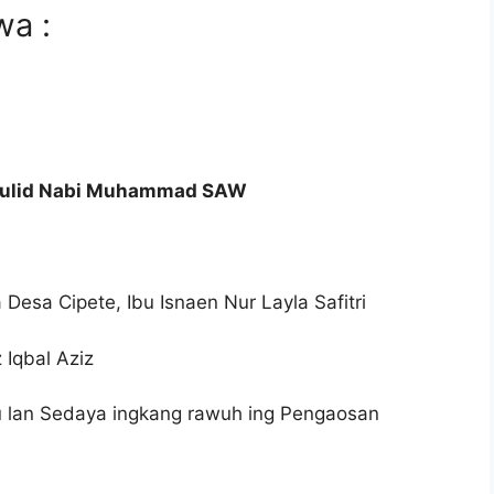
wa :
Maulid Nabi Muhammad SAW
Desa Cipete, Ibu Isnaen Nur Layla Safitri
Iqbal Aziz
u lan Sedaya ingkang rawuh ing Pengaosan