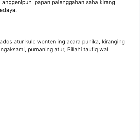
ih anggenipun papan palenggahan saha kirang
edaya.
os atur kulo wonten ing acara punika, kiranging
gaksami, purnaning atur, Billahi taufiq wal