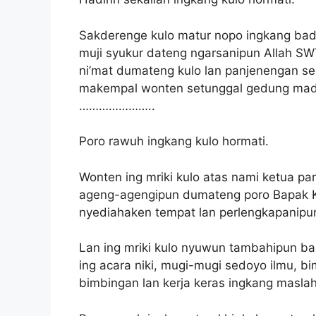
Sakderenge kulo matur nopo ingkang bad
muji syukur dateng ngarsanipun Allah SW
ni’mat dumateng kulo lan panjenengan se
makempal wonten setunggal gedung madra
…………………..
Poro rawuh ingkang kulo hormati.
Wonten ing mriki kulo atas nami ketua pa
ageng-agengipun dumateng poro Bapak Ky
nyediahaken tempat lan perlengkapanipu
Lan ing mriki kulo nyuwun tambahipun ba
ing acara niki, mugi-mugi sedoyo ilmu, bi
bimbingan lan kerja keras ingkang maslah