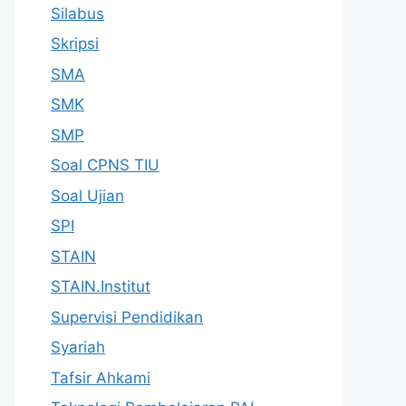
Silabus
Skripsi
SMA
SMK
SMP
Soal CPNS TIU
Soal Ujian
SPI
STAIN
STAIN.Institut
Supervisi Pendidikan
Syariah
Tafsir Ahkami