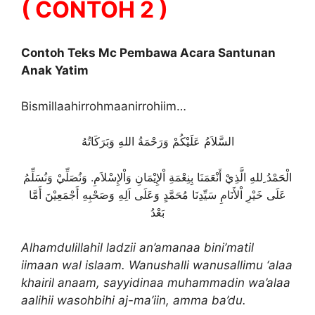
( CONTOH 2 )
Contoh Teks Mc Pembawa Acara Santunan
Anak Yatim
Bismillaahirrohmaanirrohiim…
السَّلاَمُ عَلَيْكُمْ وَرَحْمَةُ اللهِ وَبَرَكَاتُهُ
الْحَمْدُ ِللهِ الَّذِيْ أَنْعَمَنَا بِنِعْمَةِ اْلإِيْمَانِ وَاْلإِسْلاَمِ. وَنُصَلِّيْ وَنُسَلِّمُ
عَلَى خَيْرِ اْلأَنَامِ سَيِّدِنَا مُحَمَّدٍ وَعَلَى اَلِهِ وَصَحْبِهِ أَجْمَعِيْنَ أَمَّا
بَعْدُ
Alhamdulillahil ladzii an’amanaa bini’matil
iimaan wal islaam. Wanushalli wanusallimu ‘alaa
khairil anaam, sayyidinaa muhammadin wa’alaa
aalihii wasohbihi aj-ma’iin, amma ba’du.