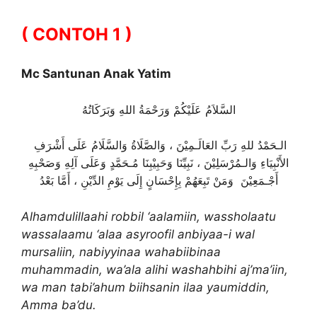
( CONTOH 1 )
Mc Santunan Anak Yatim
السَّلاَمُ عَلَيْكُمْ وَرَحْمَةُ اللهِ وَبَرَكَاتُهُ
الـحَمْدُ للهِ رَبِّ العَالَـمِيْنَ ، وَالصَّلَاةُ وَالسَّلَامُ عَلَى أَشْرَفِ
الأَنْبِيَاءِ وَالـمُرْسَلِيْنَ ، نَبِيِّنَا وَحَبِيْبِنَا مُـحَمَّدٍ وَعَلَى آلِهِ وَصَحْبِهِ
أَجْـمَعِيْنَ وَمَنْ تَبِعَهُمْ بِإِحْسَانٍ إِلَى يَوْمِ الدِّيْنِ ، أَمَّا بَعْدُ
Alhamdulillaahi robbil ‘aalamiin, wassholaatu
wassalaamu ‘alaa asyroofil anbiyaa-i wal
mursaliin, nabiyyinaa wahabiibinaa
muhammadin, wa’ala alihi washahbihi aj’ma’iin,
wa man tabi’ahum biihsanin ilaa yaumiddin,
Amma ba’du.