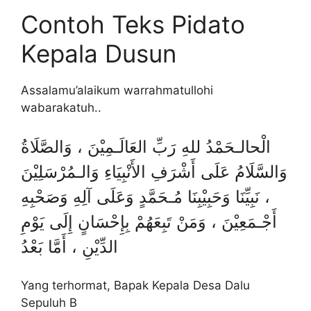
Contoh Teks Pidato
Kepala Dusun
Assalamu’alaikum warrahmatullohi
wabarakatuh..
الْحالـحَمْدُ للهِ رَبِّ العَالَـمِيْنَ ، وَالصَّلَاةُ
وَالسَّلَامُ عَلَى أَشْرَفِ الأَنْبِيَاءِ وَالـمُرْسَلِيْنَ
، نَبِيِّنَا وَحَبِيْبِنَا مُـحَمَّدٍ وَعَلَى آلِهِ وَصَحْبِهِ
أَجْـمَعِيْنَ ، وَمَنْ تَبِعَهُمْ بِإِحْسَانٍ إِلَى يَوْمِ
الدِّيْنِ ، أَمَّا بَعْدُ
Yang terhormat, Bapak Kepala Desa Dalu
Sepuluh B