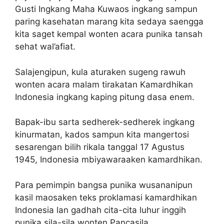
Gusti Ingkang Maha Kuwaos ingkang sampun
paring kasehatan marang kita sedaya saengga
kita saget kempal wonten acara punika tansah
sehat wal’afiat.
Salajengipun, kula aturaken sugeng rawuh
wonten acara malam tirakatan Kamardhikan
Indonesia ingkang kaping pitung dasa enem.
Bapak-ibu sarta sedherek-sedherek ingkang
kinurmatan, kados sampun kita mangertosi
sesarengan bilih rikala tanggal 17 Agustus
1945, Indonesia mbiyawaraaken kamardhikan.
Para pemimpin bangsa punika wusananipun
kasil maosaken teks proklamasi kamardhikan
Indonesia lan gadhah cita-cita luhur inggih
punika sila-sila wonten Pancasila.