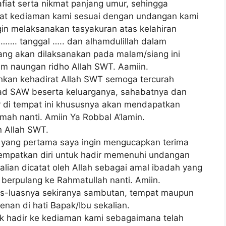
afiat serta nikmat panjang umur, sehingga
mpat kediaman kami sesuai dengan undangan kami
gin melaksanakan tasyakuran atas kelahiran
 ……. tanggal ….. dan alhamdulillah dalam
ang akan dilaksanakan pada malam/siang ini
am naungan ridho Allah SWT. Aamiin.
onkan kehadirat Allah SWT semoga tercurah
ad SAW beserta keluarganya, sahabatnya dan
r di tempat ini khususnya akan mendapatkan
amah nanti. Amiin Ya Robbal A’lamin.
n Allah SWT.
h yang pertama saya ingin mengucapkan terima
empatkan diri untuk hadir memenuhi undangan
lian dicatat oleh Allah sebagai amal ibadah yang
h berpulang ke Rahmatullah nanti. Amiin.
s-luasnya sekiranya sambutan, tempat maupun
nan di hati Bapak/Ibu sekalian.
k hadir ke kediaman kami sebagaimana telah