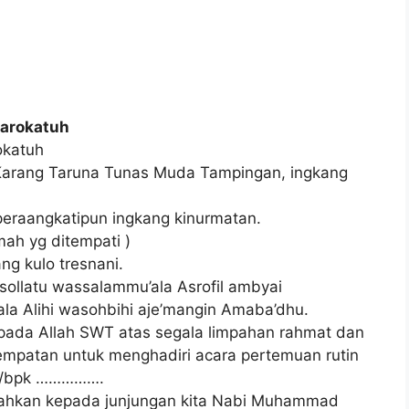
arokatuh
okatuh
arang Taruna Tunas Muda Tampingan, ingkang
peraangkatipun ingkang kinurmatan.
h yg ditempati )
g kulo tresnani.
Asollatu wassalammu’ala Asrofil ambyai
a Alihi wasohbihi aje’mangin Amaba’dhu.
kepada Allah SWT atas segala limpahan rahmat dan
empatan untuk menghadiri acara pertemuan rutin
dri/bpk …………….
rahkan kepada junjungan kita Nabi Muhammad