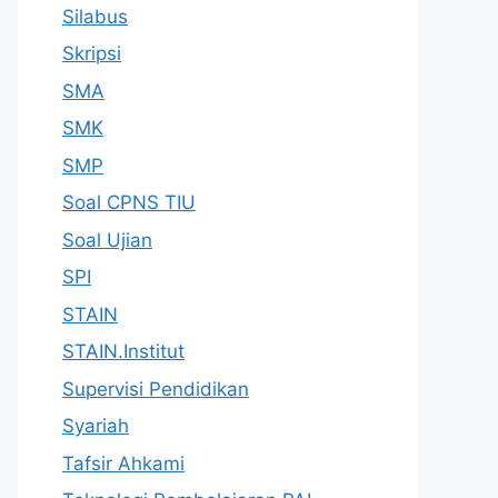
Silabus
Skripsi
SMA
SMK
SMP
Soal CPNS TIU
Soal Ujian
SPI
STAIN
STAIN.Institut
Supervisi Pendidikan
Syariah
Tafsir Ahkami