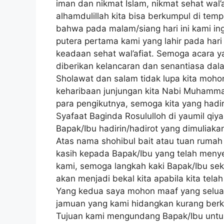
iman dan nikmat Islam, nikmat sehat wal’
alhamdulillah kita bisa berkumpul di te
bahwa pada malam/siang hari ini kami in
putera pertama kami yang lahir pada hari
keadaan sehat wal’afiat. Semoga acara y
diberikan kelancaran dan senantiasa dal
Sholawat dan salam tidak lupa kita moh
keharibaan junjungan kita Nabi Muhamm
para pengikutnya, semoga kita yang hadi
Syafaat Baginda Rosululloh di yaumil qiy
Bapak/Ibu hadirin/hadirot yang dimuliaka
Atas nama shohibul bait atau tuan ruma
kasih kepada Bapak/Ibu yang telah meny
kami, semoga langkah kaki Bapak/Ibu seka
akan menjadi bekal kita apabila kita tela
Yang kedua saya mohon maaf yang selua
jamuan yang kami hidangkan kurang berke
Tujuan kami mengundang Bapak/Ibu untu