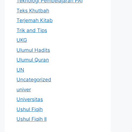
Teknologi Pembelajaran PAI
Teks Khutbah
Terjemah Kitab
Trik and Tips
UKG
Ulumul Hadits
Ulumul Quran
UN
Uncategorized
univer
Universitas
Ushul Fiqih
Ushul Fiqih II