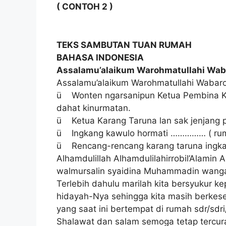
( CONTOH 2 )
TEKS SAMBUTAN TUAN RUMAH
BAHASA INDONESIA
Assalamu’alaikum Warohmatullahi Wab
Assalamu’alaikum Warohmatullahi Wabar
ü Wonten ngarsanipun Ketua Pembina K
dahat kinurmatan.
ü Ketua Karang Taruna lan sak jenjang 
ü Ingkang kawulo hormati …………… ( ruma
ü Rencang-rencang karang taruna ingkan
Alhamdulillah Alhamdulilahirrobil’Alamin 
walmursalin syaidina Muhammadin wangal
Terlebih dahulu marilah kita bersyukur 
hidayah-Nya sehingga kita masih berkes
yang saat ini bertempat di rumah sdr/s
Shalawat dan salam semoga tetap tercu