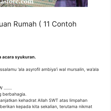
uan Rumah ( 11 Contoh
 acara syukuran.
ssalamu ‘ala asyrofil ambiya’i wal mursalin, wa’ala
RW …….
g berbahagia.
panjatkan kehadrat Allah SWT atas limpahan
berikan kepada kita sekalian, terutama nikmat