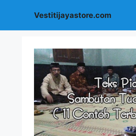
Langsung
ke
Vestitijayastore.com
isi