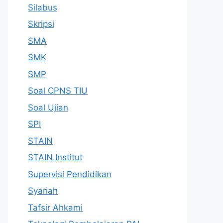
Silabus
Skripsi
SMA
SMK
SMP
Soal CPNS TIU
Soal Ujian
SPI
STAIN
STAIN.Institut
Supervisi Pendidikan
Syariah
Tafsir Ahkami