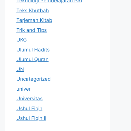
Teknologi Pembelajaran PAI
Teks Khutbah
Terjemah Kitab
Trik and Tips
UKG
Ulumul Hadits
Ulumul Quran
UN
Uncategorized
univer
Universitas
Ushul Fiqih
Ushul Fiqih II