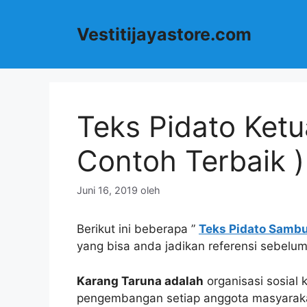
Langsung
ke
Vestitijayastore.com
isi
Teks Pidato Ketu
Contoh Terbaik )
Juni 16, 2019
oleh
Berikut ini beberapa ”
Teks Pidato Sambu
yang bisa anda jadikan referensi sebelu
Karang Taruna adalah
organisasi sosial
pengembangan setiap anggota masyarak