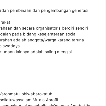
 wadah pembinaan dan pengembangan generasi
rakat
ahaan dan secara organisatoris berdiri sendiri
adalah pada bidang kesejahteraan social
lurahan adalah anggota/warga karang taruna
ip swadaya
mudaan lainnya adalah saling mengisi
Warohmatullohiwabarokatuh.
Asollatuwassalam Mu’ala Asrofil
wangala Alihi wasohbihi aje’mangin Amaba’dhu.