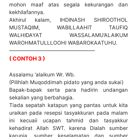
mohon maaf atas segala kekurangan dan
kekhilafannya.
Akhirul kalam, IHDINASH SHIROOTHOL
MUSTAQIIM, WABILLAAHIT TAUFIQ
WALHIDAYAT WASSALAMU’ALAIKUM
WAROHMATULLLOOHI WABAROKAATUHU.
————————————————–
( CONTOH 3 )
Assalamu ‘alaikum Wr. Wb.
(Pilihlah Muqoddimah pidato yang anda sukai)
Bapak-bapak serta para hadirin undangan
sekalian yang berbahagia.
Tiada sepatah katapun yang pantas untuk kita
uraikan pada resepsi tasyakkuran pada malam
ini kecuaii ucapan tahmid dan tasyakkur
kehadirat Allah SWT. karena Dialah sumber
karunia, sumber keselamatan dan sumber