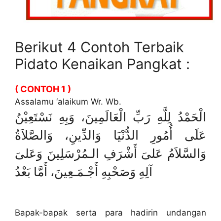
Berikut 4 Contoh Terbaik
Pidato Kenaikan Pangkat :
( CONTOH 1 )
Assalamu ‘alaikum Wr. Wb.
الْحَمْدُ لِلَّهِ رَبِّ الْعَالَمِينَ، وَبِهِ نَسْتَعِيْنُ
عَلَى أُمُورِ الدُّنْيَا وَالدِّينِ، وَالصَّلاَةُ
وَالسَّلاَمُ عَلىَ أَشْرَفِ الـمُرْسَلِينَ وَعَلىَ
آلِهِ وَصَحْبِهِ أَجْـمَـعِينَ، أَمَّا بَعْدُ
Bapak-bapak serta para hadirin undangan