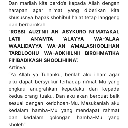
Dan marilah kita berdo’a kepada Allah dengan
harapan agar ni’mat yang diberikan kita
khususnya bapak shohibul hajat tetap langgeng
dan berbarokah.
“ROBBI AUZI’NII AN ASYKURO NI’MATAKAL
LATII AN’AMTA ‘ALAYYA WA-‘ALAA
WAALIDAYYA WA-AN A’MALASHOOLIHAN
TARDLOOHU WA-ADKHILNII BIROHMATIKA
FII’IBADIKASH SHOOLIHIINA”.
Artinya:
“Ya Allah ya Tuhanku, berilah aku ilham agar
aku dapat bersyukur terhadap ni’mat-Mu yang
engkau anugrahkan kepadaku dan kepada
kedua orang tuaku. Dan aku akan berbuat baik
sesuai dengan keridhoan-Mu. Masukanlah aku
kedalam hamba-Mu yang mendapat rahmat
dan kedalam golongan hamba-Mu yang
sholeh”.