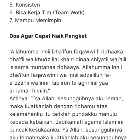
5. Konsisten
6. Bisa Kerja Tim (Team Work)
7. Mampu Memimpin
Doa Agar Cepat Naik Pangkat
“Allahumma Innii Dha’ifun faqawwi fi ridhaaka
dha’fii wa khudz ilal khairi binaa shiyatii waj’alil
islaama muntahaa ridhaaya. Allahumma innii
dha’ifun faqawwinii wa innii adzalilun fa-
a’izzanii wa innii faqiirun fa aghninii yaa
arhamarrhimiin.”
Artinya: “ Ya Allah, sesungguhnya aku lemah,
maka kuatkanlah dengan ridhamu atas
kelemahanku itu tariklah pundakku menuju
kepada kebaikan. Jadikanlah agama Islam ini
puncak kesukaanku. Ya Allah, sesungguhnya
aku lemahmaka kuatkanlah aku sesungguhnya