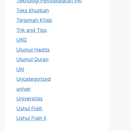
Teknologi Pembelajaran PAI
Teks Khutbah
Terjemah Kitab
Trik and Tips
UKG
Ulumul Hadits
Ulumul Quran
UN
Uncategorized
univer
Universitas
Ushul Fiqih
Ushul Fiqih II