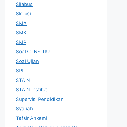
Silabus
Skripsi
SMA
SMK
SMP
Soal CPNS TIU
Soal Ujian
SPI
STAIN
STAIN.Institut
Supervisi Pendidikan
Syariah
Tafsir Ahkami