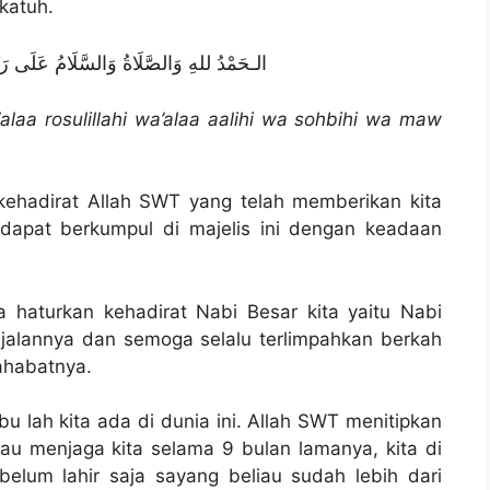
katuh.
الـحَمْدُ للهِ وَالصَّلَاةُ وَالسَّلَامُ عَلَى رَس
alaa rosulillahi wa’alaa aalihi wa sohbihi wa maw
 kehadirat Allah SWT yang telah memberikan kita
dapat berkumpul di majelis ini dengan keadaan
a haturkan kehadirat Nabi Besar kita yaitu Nabi
alannya dan semoga selalu terlimpahkan berkah
ahabatnya.
ibu lah kita ada di dunia ini. Allah SWT menitipkan
au menjaga kita selama 9 bulan lamanya, kita di
a belum lahir saja sayang beliau sudah lebih dari