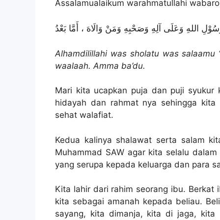
Assalamualaikum warahmatullahi wabaro
ُوْلِ اللهِ وَعَلَى آلِهِ وَصَحْبِهِ وَمَنْ وَالَاهَ ، أَمَّا بَعْدُ
Alhamdilillahi was sholatu was salaamu ‘
waalaah. Amma ba’du.
Mari kita ucapkan puja dan puji syukur
hidayah dan rahmat nya sehingga kita 
sehat walafiat.
Kedua kalinya shalawat serta salam kit
Muhammad SAW agar kita selalu dalam j
yang serupa kepada keluarga dan para s
Kita lahir dari rahim seorang ibu. Berkat 
kita sebagai amanah kepada beliau. Beli
sayang, kita dimanja, kita di jaga, kit