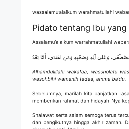
wassalamu’alaikum warahmatullahi waba
Pidato tentang Ibu yang 
Assalamu’alaikum warrahmatullahi wabar
ُصْطَفَى، وَعَلىَ آلِهِ وَصَحْبِهِ وَمَنِ اهْتَدَى، أَمَّا بَعْدُ
Alhamdulillahi wakafaa, wassholatu wass
wasohbihi wamanih tadaa, amma ba’du.
Sebelumnya, marilah kita panjatkan ras
memberikan rahmat dan hidayah-Nya kepa
Shalawat serta salam semoga terus ter
dan pengikutnya hingga akhir zaman. 