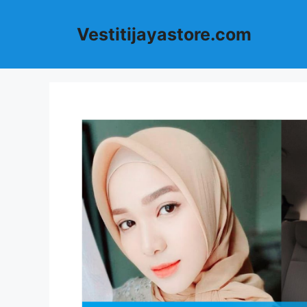
Langsung
ke
Vestitijayastore.com
isi