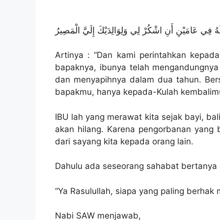
َالُهُ فِي عَامَيْنِ أَنِ اشْكُرْ لِي وَلِوَالِدَيْكَ إِلَيَّ الْمَصِيرُ
Artinya : “Dan kami perintahkan kepad
bapaknya, ibunya telah mengandungny
dan menyapihnya dalam dua tahun. Ber
bapakmu, hanya kepada-Kulah kembalimu
IBU lah yang merawat kita sejak bayi, ba
akan hilang. Karena pengorbanan yang be
dari sayang kita kepada orang lain.
Dahulu ada seseorang sahabat bertanya 
“Ya Rasulullah, siapa yang paling berha
Nabi SAW menjawab,